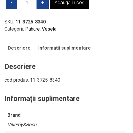
Adaugă în coș
Set
4
cupe
SKU:
11-3725-8340
sampanie
Categorii:
Pahare
,
Vesela
-
V&B
Descriere
Informații suplimentare
-
ROSE
GARDEN
Descriere
cod produs: 11-3725-8340
Informații suplimentare
Brand
Villeroy&Boch