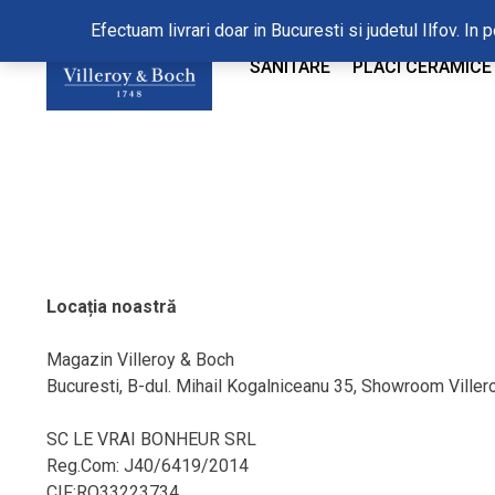
Efectuam livrari doar in Bucuresti si judetul Ilfov. 
SANITARE
PLACI CERAMICE
Locația noastră
Magazin Villeroy & Boch
Bucuresti, B-dul. Mihail Kogalniceanu 35, Showroom Viller
SC LE VRAI BONHEUR SRL
Reg.Com: J40/6419/2014
CIF:RO33223734