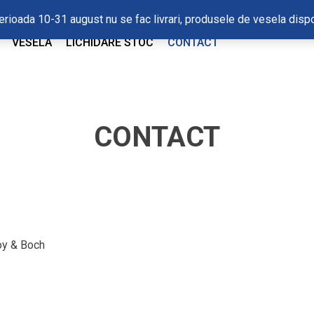
In perioada 10-31 august nu se fac livrari, produsele de vesela di
VESELA
LICHIDARE STOC
CONTACT
CONTACT
oy & Boch