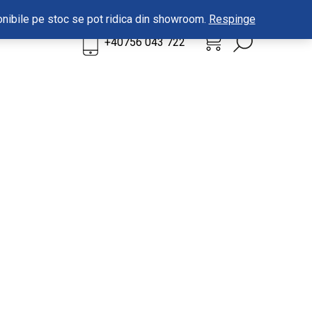
sponibile pe stoc se pot ridica din showroom.
Respinge
0
+40756 043 722