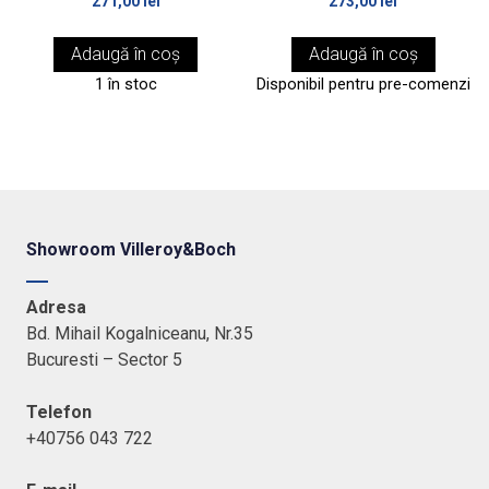
271,00
lei
273,00
lei
Adaugă în coș
Adaugă în coș
1 în stoc
Disponibil pentru pre-comenzi
Showroom Villeroy&Boch
Adresa
Bd. Mihail Kogalniceanu, Nr.35
Bucuresti – Sector 5
Telefon
+40756 043 722