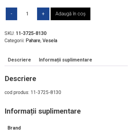
Cantitate
Adaugă în coș
Set
4
pahare
SKU:
11-3725-8130
sampanie
Categorii:
Pahare
,
Vesela
flute
-
Descriere
Informații suplimentare
V&B
-
ROSE
Descriere
GARDEN
cod produs: 11-3725-8130
Informații suplimentare
Brand