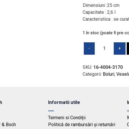
Dimensiuni :25 cm
Capacitate : 2,6 l
Caracteristica : se cur
1 în stoc (poate fi pre-
Cantitate
Bol
salata
rotund,
SKU:
16-4004-3170
V&B
Categorii:
Boluri
,
Vesel
Affinity
25
cm,
2,6
h
Informatii utile
l
Termeni si Condiții
y & Boch
Politică de rambursări și returnări