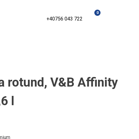
0
+40756 043 722
a rotund, V&B Affinity
6 l
emium