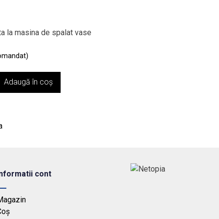
ata la masina de spalat vase
comandat)
Adaugă în coș
a
Informatii cont
Magazin
Coș