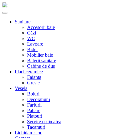
Sanitare
Accesorii baie
Căzi
WC
Lavoare
Bidet
Mobilier baie
Baterii sanitare
Cabine de dus
Placi ceramice
Faianta
Gresie
Vesela
Boluri
Decoratiuni
Farfurii
Pahare
Platouri
Servire ceai/cafea
Tacamuri
Lichidare stoc