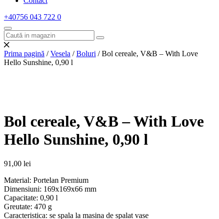
Contact
+40756 043 722
0
Prima pagină
/
Vesela
/
Boluri
/ Bol cereale, V&B – With Love
Hello Sunshine, 0,90 l
Bol cereale, V&B – With Love
Hello Sunshine, 0,90 l
91,00
lei
Material: Portelan Premium
Dimensiuni: 169x169x66 mm
Capacitate: 0,90 l
Greutate: 470 g
Caracteristica: se spala la masina de spalat vase