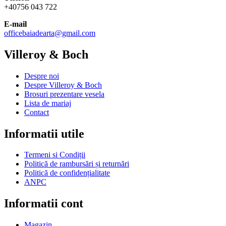
+40756 043 722
E-mail
officebaiadearta@gmail.com
Villeroy & Boch
Despre noi
Despre Villeroy & Boch
Brosuri prezentare vesela
Lista de mariaj
Contact
Informatii utile
Termeni si Condiții
Politică de rambursări și returnări
Politică de confidențialitate
ANPC
Informatii cont
Magazin