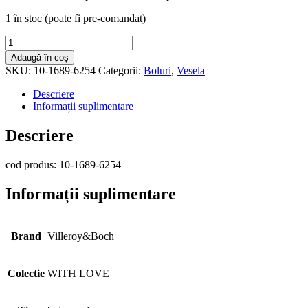
1 în stoc (poate fi pre-comandat)
Cantitate
Bol
Adaugă în coș
cereale,
SKU:
10-1689-6254
Categorii:
Boluri
,
Vesela
V&B
-
Descriere
With
Informații suplimentare
Love
Hello
Descriere
Sunshine,
0,90
cod produs: 10-1689-6254
l
Informații suplimentare
Brand
Villeroy&Boch
Colectie
WITH LOVE