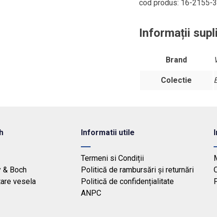
cod produs: 16-2155-
Informații sup
Brand
Colectie
h
Informatii utile
Termeni si Condiții
y & Boch
Politică de rambursări și returnări
tare vesela
Politică de confidențialitate
F
ANPC