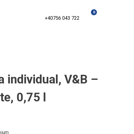
0
+40756 043 722
a individual, V&B –
e, 0,75 l
mium