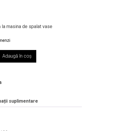
a la masina de spalat vase
omenzi
Adaugă în coș
a
ații suplimentare