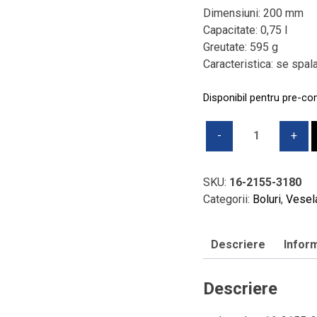
Dimensiuni: 200 mm
Capacitate: 0,75 l
Greutate: 595 g
Caracteristica: se spal
Disponibil pentru pre-c
Cantitate
Bol
salata
individual,
SKU:
16-2155-3180
V&B
Categorii:
Boluri
,
Vesel
-
Easy
Descriere
Inform
White,
0,75
l
Descriere