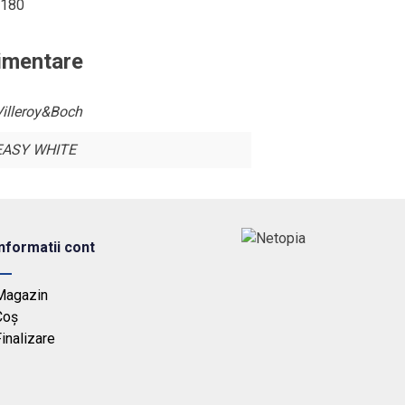
3180
limentare
Villeroy&Boch
EASY WHITE
Informatii cont
Magazin
Coș
inalizare