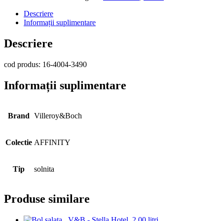
sare/piper,
V&B
Descriere
-
Informații suplimentare
Affinity
Descriere
cod produs: 16-4004-3490
Informații suplimentare
Brand
Villeroy&Boch
Colectie
AFFINITY
Tip
solnita
Produse similare