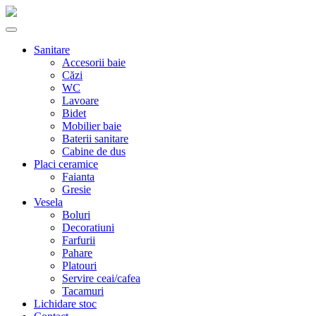
Sanitare
Accesorii baie
Căzi
WC
Lavoare
Bidet
Mobilier baie
Baterii sanitare
Cabine de dus
Placi ceramice
Faianta
Gresie
Vesela
Boluri
Decoratiuni
Farfurii
Pahare
Platouri
Servire ceai/cafea
Tacamuri
Lichidare stoc