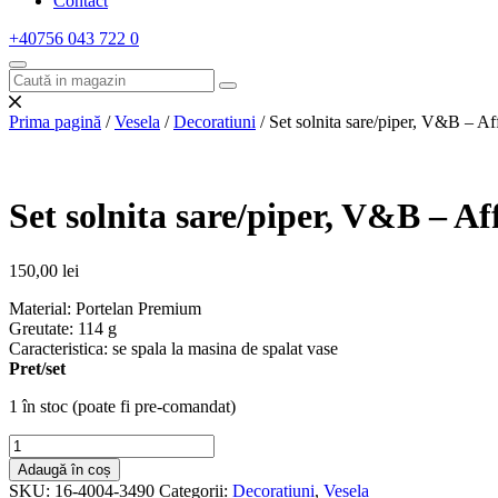
Contact
+40756 043 722
0
Prima pagină
/
Vesela
/
Decoratiuni
/ Set solnita sare/piper, V&B – Aff
Set solnita sare/piper, V&B – Af
150,00
lei
Material: Portelan Premium
Greutate: 114 g
Caracteristica: se spala la masina de spalat vase
Pret/set
1 în stoc (poate fi pre-comandat)
Cantitate
Set
Adaugă în coș
solnita
SKU:
16-4004-3490
Categorii:
Decoratiuni
,
Vesela