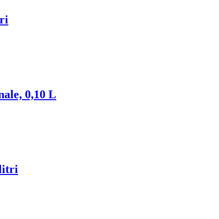
ri
ale, 0,10 L
itri