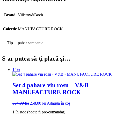
Brand
Villeroy&Boch
Colectie
MANUFACTURE ROCK
Tip
pahar sampanie
S-ar putea să-ți placă și…
15%
Set 4 pahare vin rosu – V&B –
MANUFACTURE ROCK
Prețul
Prețul
304,00
lei
258,00
lei
Adaugă în coș
inițial
curent
1 în stoc (poate fi pre-comandat)
a
este: