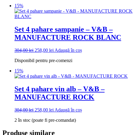
fost:
258,00 lei.
15%
304,00 lei.
Set 4 pahare sampanie – V&B –
MANUFACTURE ROCK BLANC
Prețul
Prețul
304,00
lei
258,00
lei
Adaugă în coș
inițial
curent
Disponibil pentru pre-comenzi
a
este:
fost:
258,00 lei.
15%
304,00 lei.
Set 4 pahare vin alb – V&B –
MANUFACTURE ROCK
Prețul
Prețul
304,00
lei
258,00
lei
Adaugă în coș
inițial
curent
2 în stoc (poate fi pre-comandat)
a
este:
fost:
258,00 lei.
304,00 lei.
Produse similare