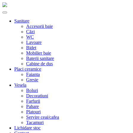
Sanitare
Accesorii baie
Căzi
WC
Lavoare
Bidet
Mobilier baie
Baterii sanitare
Cabine de dus
Placi ceramice
Faianta
Gresie
Vesela
Boluri
Decoratiuni
Farfurii
Pahare
Platouri
Servire ceai/cafea
Tacamuri
Lichidare stoc