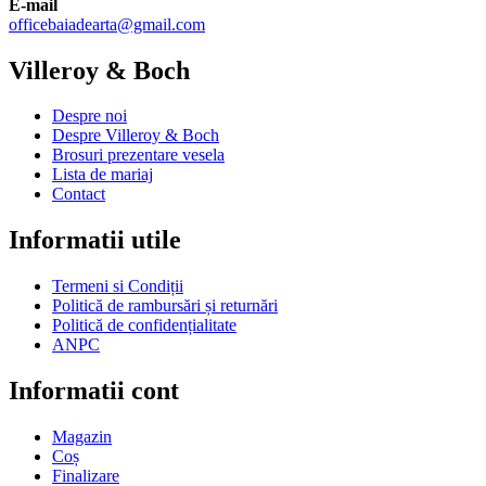
E-mail
officebaiadearta@gmail.com
Villeroy & Boch
Despre noi
Despre Villeroy & Boch
Brosuri prezentare vesela
Lista de mariaj
Contact
Informatii utile
Termeni si Condiții
Politică de rambursări și returnări
Politică de confidențialitate
ANPC
Informatii cont
Magazin
Coș
Finalizare