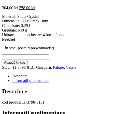
Prețul
Prețul
304,00
lei
258,00
lei
inițial
curent
Material: Sticla Crystal
a
este:
Dimensiuni: 71x71x251 mm
fost:
258,00 lei.
Capacitate: 0,29 l
304,00 lei.
Greutate: 640 g
Unitatea de impachetare: 4 bucati/ cutie
Pret/set
1 în stoc (poate fi pre-comandat)
Cantitate
Set
Adaugă în coș
4
SKU:
11-3798-8131
Categorii:
Pahare
,
Vesela
pahare
sampanie
Descriere
-
Informații suplimentare
V&B
-
Descriere
MANUFACTURE
ROCK
cod produs: 11-3798-8131
Informații suplimentare