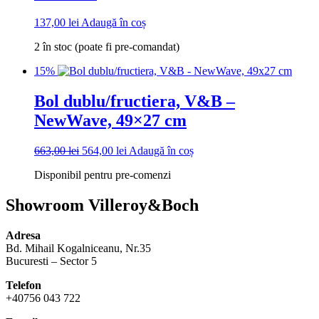
137,00
lei
Adaugă în coș
2 în stoc (poate fi pre-comandat)
15%
Bol dublu/fructiera, V&B –
NewWave, 49×27 cm
Prețul
Prețul
663,00
lei
564,00
lei
Adaugă în coș
inițial
curent
Disponibil pentru pre-comenzi
a
este:
fost:
564,00 lei.
663,00 lei.
Showroom Villeroy&Boch
Adresa
Bd. Mihail Kogalniceanu, Nr.35
Bucuresti – Sector 5
Telefon
+40756 043 722