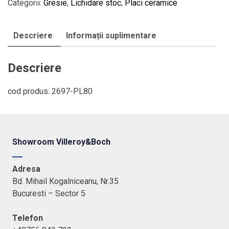
V&B
Categorii:
Gresie
,
Lichidare stoc
,
Placi ceramice
-
PURE
Descriere
Informații suplimentare
LINE,
5
x
Descriere
60
cm,
cod produs: 2697-PL80
medium
greige
Showroom Villeroy&Boch
Adresa
Bd. Mihail Kogalniceanu, Nr.35
Bucuresti – Sector 5
Telefon