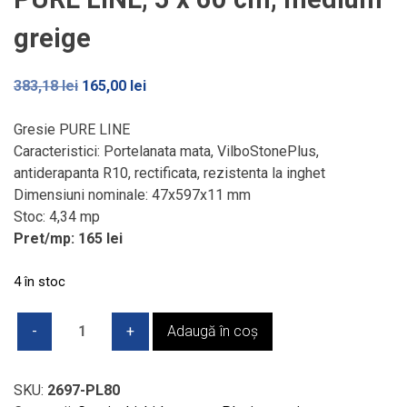
greige
Prețul
Prețul
383,18
lei
165,00
lei
inițial
curent
a
este:
Gresie PURE LINE
fost:
165,00 lei.
Caracteristici: Portelanata mata, VilboStonePlus,
383,18 lei.
antiderapanta R10, rectificata, rezistenta la inghet
Dimensiuni nominale: 47x597x11 mm
Stoc: 4,34 mp
Pret/mp: 165 lei
4 în stoc
Cantitate
Adaugă în coș
Gresie
portelanata
-
SKU:
2697-PL80