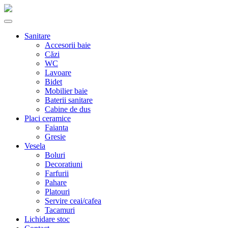
Sanitare
Accesorii baie
Căzi
WC
Lavoare
Bidet
Mobilier baie
Baterii sanitare
Cabine de dus
Placi ceramice
Faianta
Gresie
Vesela
Boluri
Decoratiuni
Farfurii
Pahare
Platouri
Servire ceai/cafea
Tacamuri
Lichidare stoc