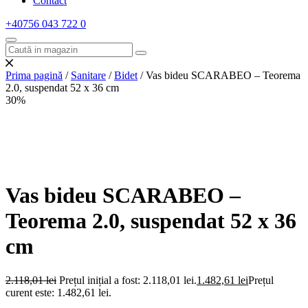
Contact
+40756 043 722
0
Prima pagină
/
Sanitare
/
Bidet
/ Vas bideu SCARABEO – Teorema
2.0, suspendat 52 x 36 cm
30%
Vas bideu SCARABEO –
Teorema 2.0, suspendat 52 x 36
cm
2.118,01
lei
Prețul inițial a fost: 2.118,01 lei.
1.482,61
lei
Prețul
curent este: 1.482,61 lei.