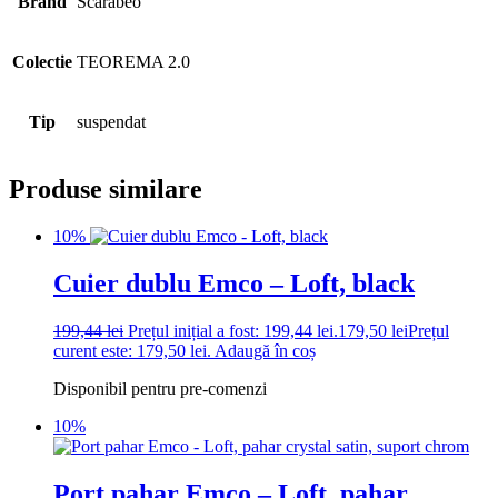
Brand
Scarabeo
Colectie
TEOREMA 2.0
Tip
suspendat
Produse similare
10%
Cuier dublu Emco – Loft, black
199,44
lei
Prețul inițial a fost: 199,44 lei.
179,50
lei
Prețul
curent este: 179,50 lei.
Adaugă în coș
Disponibil pentru pre-comenzi
10%
Port pahar Emco – Loft, pahar