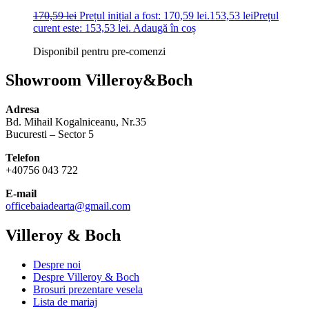
170,59
lei
Prețul inițial a fost: 170,59 lei.
153,53
lei
Prețul
curent este: 153,53 lei.
Adaugă în coș
Disponibil pentru pre-comenzi
Showroom Villeroy&Boch
Adresa
Bd. Mihail Kogalniceanu, Nr.35
Bucuresti – Sector 5
Telefon
+40756 043 722
E-mail
officebaiadearta@gmail.com
Villeroy & Boch
Despre noi
Despre Villeroy & Boch
Brosuri prezentare vesela
Lista de mariaj