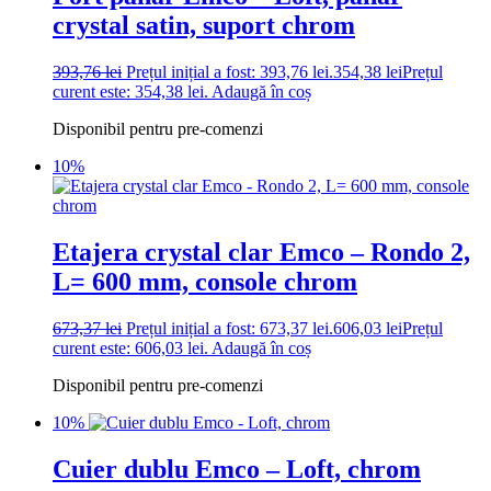
crystal satin, suport chrom
393,76
lei
Prețul inițial a fost: 393,76 lei.
354,38
lei
Prețul
curent este: 354,38 lei.
Adaugă în coș
Disponibil pentru pre-comenzi
10%
Etajera crystal clar Emco – Rondo 2,
L= 600 mm, console chrom
673,37
lei
Prețul inițial a fost: 673,37 lei.
606,03
lei
Prețul
curent este: 606,03 lei.
Adaugă în coș
Disponibil pentru pre-comenzi
10%
Cuier dublu Emco – Loft, chrom