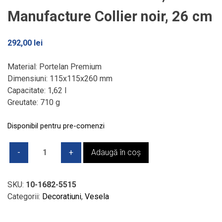
Manufacture Collier noir, 26 cm
292,00
lei
Material: Portelan Premium
Dimensiuni: 115x115x260 mm
Capacitate: 1,62 l
Greutate: 710 g
Disponibil pentru pre-comenzi
Cantitate
Adaugă în coș
Vaza
inalta
model
SKU:
10-1682-5515
carre,
Categorii:
Decoratiuni
,
Vesela
V&B
-