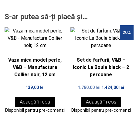
S-ar putea să-ți placă și…
20%
Vaza mica model perle,
Set de farfurii, V&B –
V&B – Manufacture
Iconic La Boule black – 2
Collier noir, 12 cm
persoane
Prețul
Prețu
139,00
lei
1.780,00
lei
1.424,00
lei
inițial
curen
a
este:
Adaugă în coș
Adaugă în coș
fost:
1.424,
Disponibil pentru pre-comenzi
Disponibil pentru pre-comenzi
1.780,00 lei.