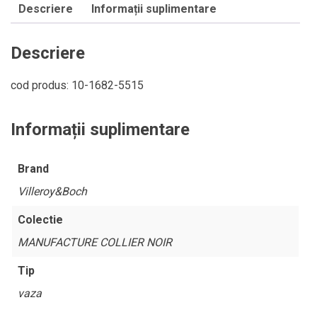
Descriere
Informații suplimentare
Manufacture
Collier
noir,
Descriere
26
cm
cod produs: 10-1682-5515
Informații suplimentare
Brand
Villeroy&Boch
Colectie
MANUFACTURE COLLIER NOIR
Tip
vaza