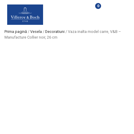
0
Prima pagină
/
Vesela
/
Decoratiuni
/ Vaza inalta model carre, V&B –
Manufacture Collier noir, 26 cm