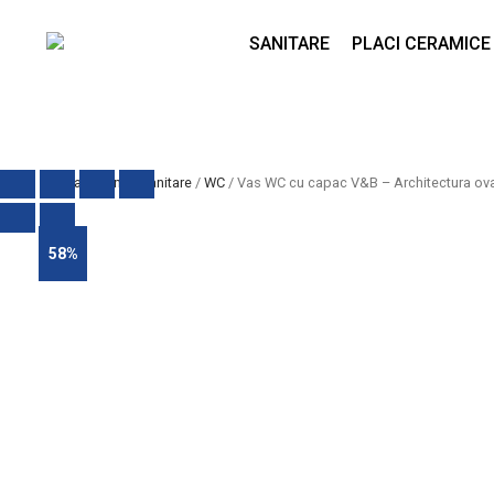
SANITARE
PLACI CERAMICE
Prima pagină
/
Sanitare
/
WC
/ Vas WC cu capac V&B – Architectura ova
58%