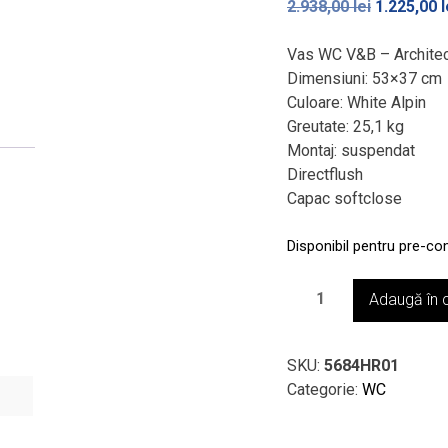
2.938,00
lei
Prețul
1.225,00
l
inițial
Vas WC V&B – Architec
a
Dimensiuni: 53×37 cm
fost:
Culoare: White Alpin
2.938,00 l
Greutate: 25,1 kg
Montaj: suspendat
Directflush
Capac softclose
Disponibil pentru pre-c
Cantitate
Adaugă în 
Vas
WC
cu
SKU:
5684HR01
capac
Categorie:
WC
V&B
-