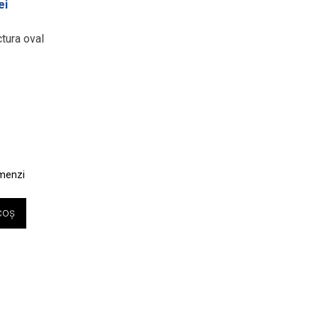
ei
Prețul
curent
tura oval
este:
1.225,00 lei.
ei.
omenzi
coș