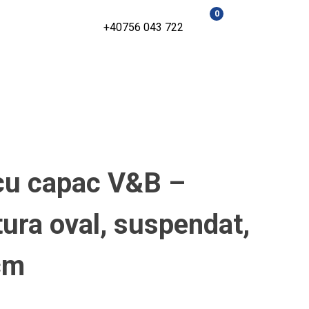
0
+40756 043 722
cu capac V&B –
tura oval, suspendat,
cm