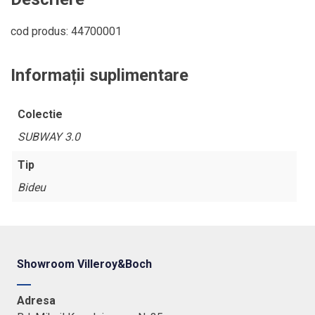
37,5
cm
cod produs: 44700001
Informații suplimentare
Colectie
SUBWAY 3.0
Tip
Bideu
Showroom Villeroy&Boch
Adresa