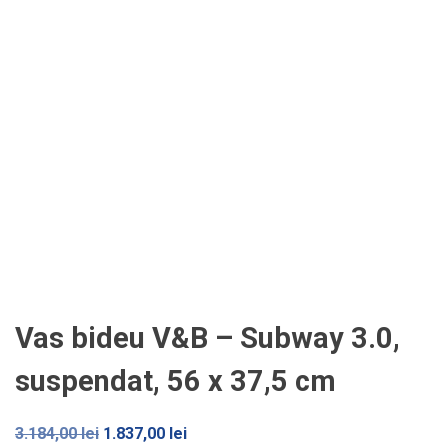
Vas bideu V&B – Subway 3.0,
suspendat, 56 x 37,5 cm
Prețul
Prețul
3.184,00
lei
1.837,00
lei