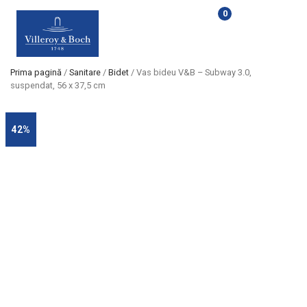
0
Prima pagină
/
Sanitare
/
Bidet
/ Vas bideu V&B – Subway 3.0,
suspendat, 56 x 37,5 cm
42%