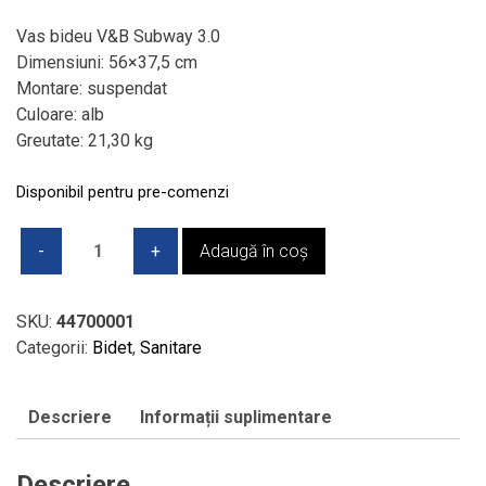
inițial
curent
a
este:
Vas bideu V&B Subway 3.0
fost:
1.837,00 lei.
Dimensiuni: 56×37,5 cm
3.184,00 lei.
Montare: suspendat
Culoare: alb
Greutate: 21,30 kg
Disponibil pentru pre-comenzi
Cantitate
Adaugă în coș
Vas
bideu
V&B
SKU:
44700001
-
Categorii:
Bidet
,
Sanitare
Subway
3.0,
Descriere
Informații suplimentare
suspendat,
56
x
Descriere