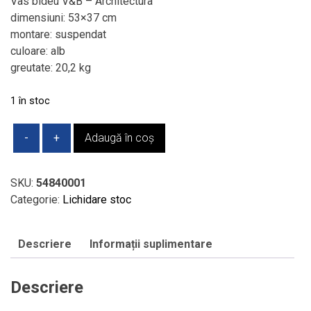
a
este:
Vas bideu V&B – Architectura
fost:
1.148,59 lei.
dimensiuni: 53×37 cm
3.022,60 lei.
montare: suspendat
culoare: alb
greutate: 20,2 kg
1 în stoc
Cantitate
Adaugă în coș
Vas
bideu
V&B
SKU:
54840001
-
Categorie:
Lichidare stoc
Architectura,
suspendat,
Descriere
Informații suplimentare
53x37
cm
Descriere