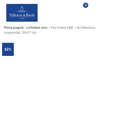
0
Prima pagină
/
Lichidare stoc
/ Vas bideu V&B – Architectura,
suspendat, 53×37 cm
62%