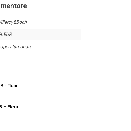
limentare
Villeroy&Boch
FLEUR
suport lumanare
B – Fleur