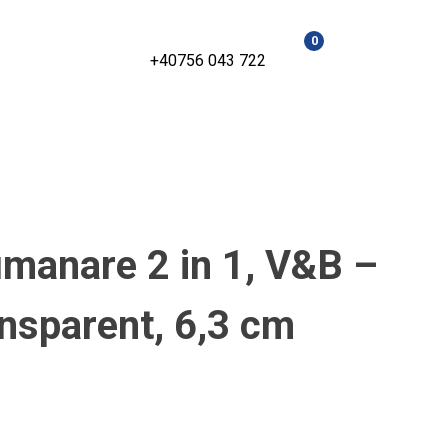
0
+40756 043 722
umanare 2 in 1, V&B –
ansparent, 6,3 cm