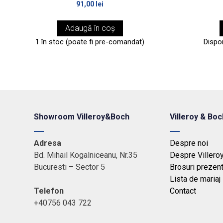
91,00
lei
Adaugă în coș
1 în stoc (poate fi pre-comandat)
Dispo
Showroom Villeroy&Boch
Villeroy & Boc
Adresa
Despre noi
Bd. Mihail Kogalniceanu, Nr.35
Despre Villero
Bucuresti – Sector 5
Brosuri prezen
Lista de mariaj
Telefon
Contact
+40756 043 722