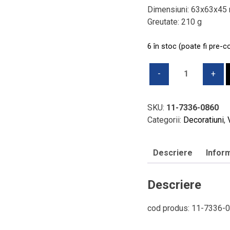
Dimensiuni: 63x63x45
Greutate: 210 g
6 în stoc (poate fi pre-
Cantitate
Suport
lumanare
2
SKU:
11-7336-0860
in
Categorii:
Decoratiuni
,
1,
V&B
Descriere
Inform
-
Fleur,
transparent,
Descriere
6,3
cm
cod produs: 11-7336-