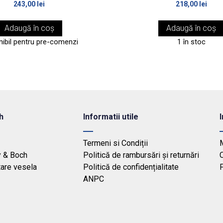
243,00
lei
218,00
lei
Adaugă în coș
Adaugă în coș
nibil pentru pre-comenzi
1 în stoc
h
Informatii utile
Termeni si Condiții
y & Boch
Politică de rambursări și returnări
tare vesela
Politică de confidențialitate
F
ANPC