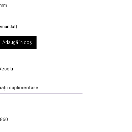
 mm
comandat)
Adaugă în coș
Vesela
ații suplimentare
0860