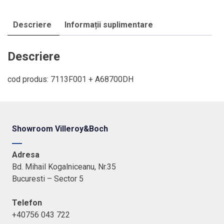
V&B
-
Descriere
Informații suplimentare
Subway
2.0,
dulap
Descriere
alb
lucios,
cod produs: 7113F001 + A68700DH
maner
crom
matt
Showroom Villeroy&Boch
Adresa
Bd. Mihail Kogalniceanu, Nr.35
Bucuresti – Sector 5
Telefon
+40756 043 722