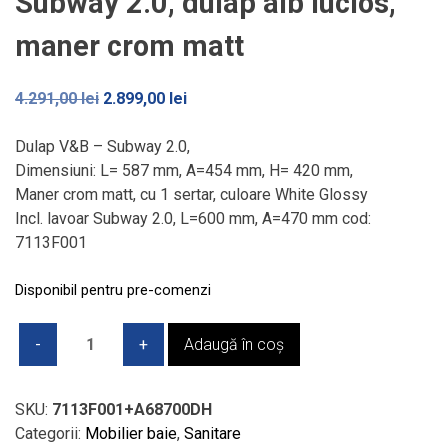
Subway 2.0, dulap alb lucios,
maner crom matt
Prețul
Prețul
4.291,00
lei
2.899,00
lei
inițial
curent
a
este:
Dulap V&B – Subway 2.0,
fost:
2.899,00 lei.
Dimensiuni: L= 587 mm, A=454 mm, H= 420 mm,
4.291,00 lei.
Maner crom matt, cu 1 sertar, culoare White Glossy
Incl. lavoar Subway 2.0, L=600 mm, A=470 mm cod:
7113F001
Disponibil pentru pre-comenzi
Cantitate
Adaugă în coș
Set
lavoar
cu
SKU:
7113F001+A68700DH
dulap
Categorii:
Mobilier baie
,
Sanitare