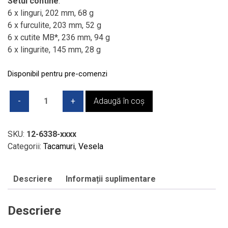
a
este:
Setul contine
:
fost:
1.178,00 lei.
6 x linguri, 202 mm, 68 g
1.386,00 lei.
6 x furculite, 203 mm, 52 g
6 x cutite MB*, 236 mm, 94 g
6 x lingurite, 145 mm, 28 g
Disponibil pentru pre-comenzi
Cantitate
Adaugă în coș
Set
de
tacâmuri,
SKU:
12-6338-xxxx
V&B
Categorii:
Tacamuri
,
Vesela
-
NEW
Descriere
Informații suplimentare
WAVE,
6
x
Descriere
4