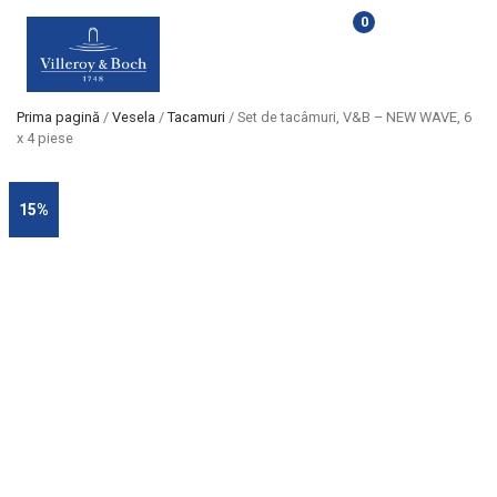
0
Prima pagină
/
Vesela
/
Tacamuri
/ Set de tacâmuri, V&B – NEW WAVE, 6
x 4 piese
15%