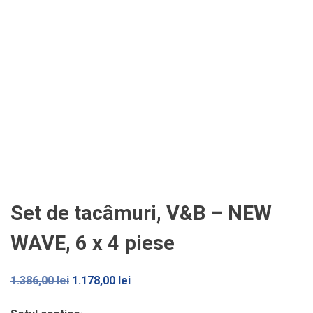
Set de tacâmuri, V&B – NEW
WAVE, 6 x 4 piese
Prețul
Prețul
1.386,00
lei
1.178,00
lei
inițial
curent