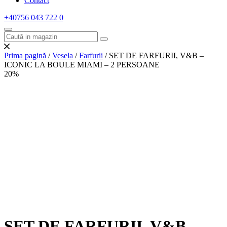
Contact
+40756 043 722
0
Prima pagină
/
Vesela
/
Farfurii
/ SET DE FARFURII, V&B –
ICONIC LA BOULE MIAMI – 2 PERSOANE
20%
SET DE FARFURII, V&B –