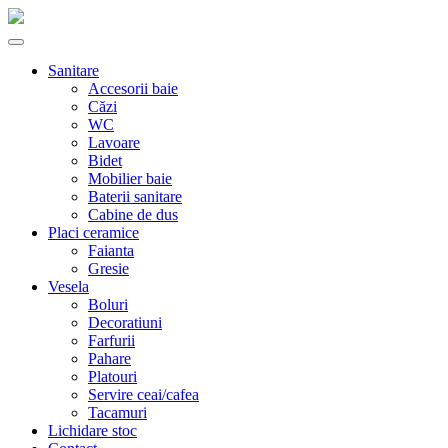
Sanitare
Accesorii baie
Căzi
WC
Lavoare
Bidet
Mobilier baie
Baterii sanitare
Cabine de dus
Placi ceramice
Faianta
Gresie
Vesela
Boluri
Decoratiuni
Farfurii
Pahare
Platouri
Servire ceai/cafea
Tacamuri
Lichidare stoc