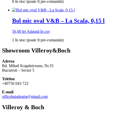
6 în stoc (poate fi pre-comandat)
Bol mic oval V&B – La Scala, 0,15 l
56,00
lei
Adaugă în coș
1 în stoc (poate fi pre-comandat)
Showroom Villeroy&Boch
Adresa
Bd. Mihail Kogalniceanu, Nr.35
Bucuresti – Sector 5
Telefon
+40756 043 722
E-mail
officebaiadearta@gmail.com
Villeroy & Boch