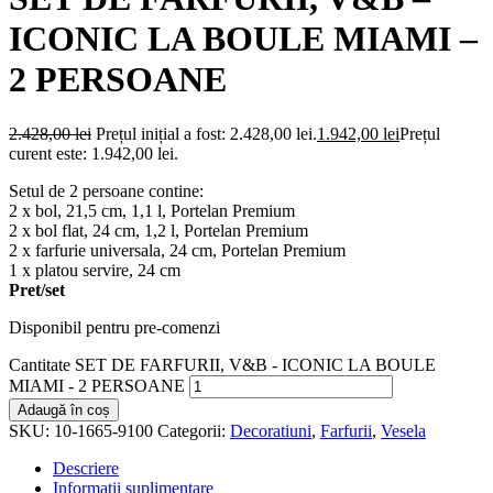
ICONIC LA BOULE MIAMI –
2 PERSOANE
2.428,00
lei
Prețul inițial a fost: 2.428,00 lei.
1.942,00
lei
Prețul
curent este: 1.942,00 lei.
Setul de 2 persoane contine:
2 x bol, 21,5 cm, 1,1 l, Portelan Premium
2 x bol flat, 24 cm, 1,2 l, Portelan Premium
2 x farfurie universala, 24 cm, Portelan Premium
1 x platou servire, 24 cm
Pret/set
Disponibil pentru pre-comenzi
Cantitate SET DE FARFURII, V&B - ICONIC LA BOULE
MIAMI - 2 PERSOANE
Adaugă în coș
SKU:
10-1665-9100
Categorii:
Decoratiuni
,
Farfurii
,
Vesela
Descriere
Informații suplimentare