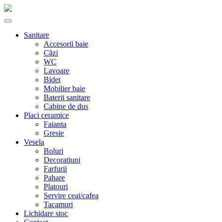
Sanitare
Accesorii baie
Căzi
WC
Lavoare
Bidet
Mobilier baie
Baterii sanitare
Cabine de dus
Placi ceramice
Faianta
Gresie
Vesela
Boluri
Decoratiuni
Farfurii
Pahare
Platouri
Servire ceai/cafea
Tacamuri
Lichidare stoc