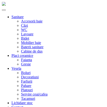
Sanitare
Accesorii baie
Căzi
WC
Lavoare
Bidet
Mobilier baie
Baterii sanitare
Cabine de dus
Placi ceramice
Faianta
Gresie
Vesela
Boluri
Decoratiuni
Farfurii
Pahare
Platouri
Servire ceai/cafea
Tacamuri
Lichidare stoc