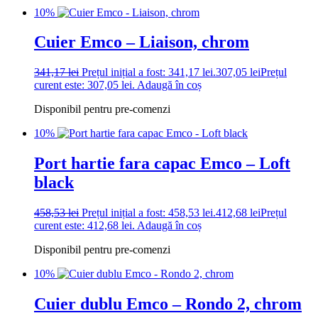
10%
Cuier Emco – Liaison, chrom
341,17
lei
Prețul inițial a fost: 341,17 lei.
307,05
lei
Prețul
curent este: 307,05 lei.
Adaugă în coș
Disponibil pentru pre-comenzi
10%
Port hartie fara capac Emco – Loft
black
458,53
lei
Prețul inițial a fost: 458,53 lei.
412,68
lei
Prețul
curent este: 412,68 lei.
Adaugă în coș
Disponibil pentru pre-comenzi
10%
Cuier dublu Emco – Rondo 2, chrom