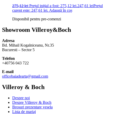
275,12
lei
Prețul inițial a fost: 275,12 lei.
247,61
lei
Prețul
curent este: 247,61 lei.
Adaugă în coș
Disponibil pentru pre-comenzi
Showroom Villeroy&Boch
Adresa
Bd. Mihail Kogalniceanu, Nr.35
Bucuresti – Sector 5
Telefon
+40756 043 722
E-mail
officebaiadearta@gmail.com
Villeroy & Boch
Despre noi
Despre Villeroy & Boch
Brosuri prezentare vesela
Lista de mariaj