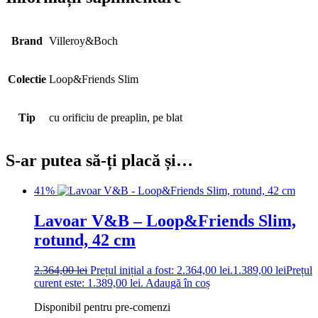
Brand
Villeroy&Boch
Colectie
Loop&Friends Slim
Tip
cu orificiu de preaplin, pe blat
S-ar putea să-ți placă și…
41%
Lavoar V&B – Loop&Friends Slim,
rotund, 42 cm
2.364,00
lei
Prețul inițial a fost: 2.364,00 lei.
1.389,00
lei
Prețul
curent este: 1.389,00 lei.
Adaugă în coș
Disponibil pentru pre-comenzi