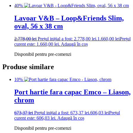
40%
Lavoar V&B – Loop&Friends Slim,
oval, 56 x 38 cm
2.778,00
lei
Prețul inițial a fost: 2.778,00 lei.
1.660,00
lei
Prețul
curent este: 1.660,00 lei.
Adaugă în coș
Disponibil pentru pre-comenzi
Produse similare
10%
Port hartie fara capac Emco – Liason,
chrom
673,37
lei
Prețul inițial a fost: 673,37 lei.
606,03
lei
Prețul
curent este: 606,03 lei.
Adaugă în coș
Disponibil pentru pre-comenzi