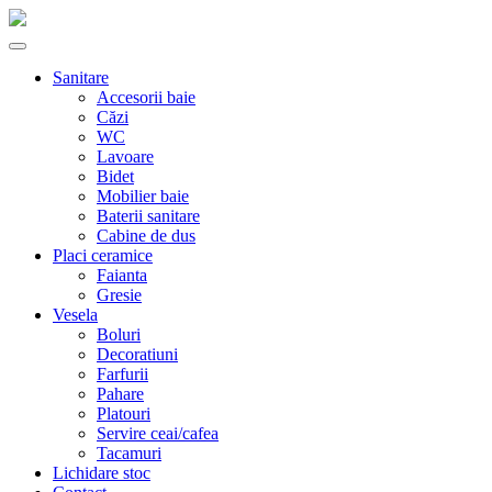
Sanitare
Accesorii baie
Căzi
WC
Lavoare
Bidet
Mobilier baie
Baterii sanitare
Cabine de dus
Placi ceramice
Faianta
Gresie
Vesela
Boluri
Decoratiuni
Farfurii
Pahare
Platouri
Servire ceai/cafea
Tacamuri
Lichidare stoc