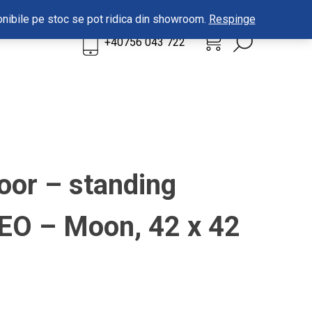
sponibile pe stoc se pot ridica din showroom.
Respinge
0
+40756 043 722
loor – standing
O – Moon, 42 x 42