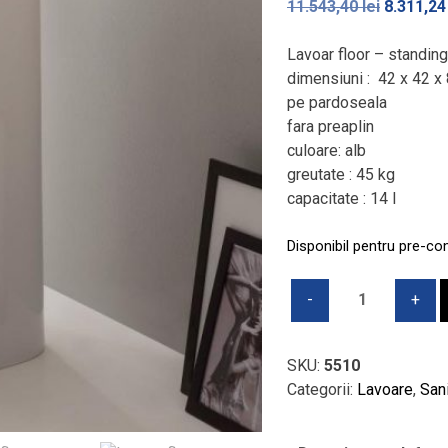
Prețul
11.543,40
lei
8.311,2
inițial
a
Lavoar floor – stand
fost:
dimensiuni : 42 x 42 x
11.543,40
pe pardoseala
fara preaplin
culoare: alb
greutate : 45 kg
capacitate : 14 l
Disponibil pentru pre-c
Cantitate
Lavoar
floor
-
SKU:
5510
standing
Categorii:
Lavoare
,
San
SCARABEO
-