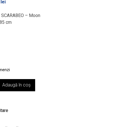
Prețul
4
lei
curent
este:
ing SCARABEO – Moon
8.311,24 lei.
 85 cm
 lei.
omenzi
Adaugă în coș
itare