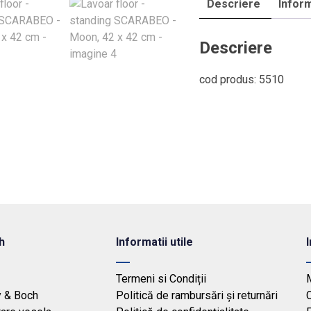
Descriere
Inform
Moon,
42
x
Descriere
42
cm
cod produs: 5510
h
Informatii utile
Termeni si Condiții
y & Boch
Politică de rambursări și returnări