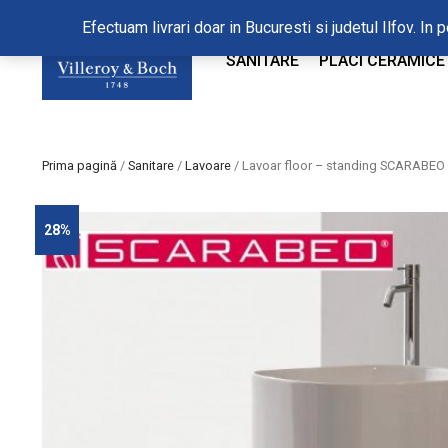
Efectuam livrari doar in Bucuresti si judetul Ilfov. 
SANITARE
PLACI CERAMICE
Prima pagină
/
Sanitare
/
Lavoare
/ Lavoar floor – standing SCARABEO
28%