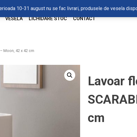
In perioada 10-31 august nu se fac livrari, produsele de vesela di
VESELA
LICHIDARE STOC
CONTACT
 – Moon, 42 x 42 cm
Lavoar f
SCARABE
cm