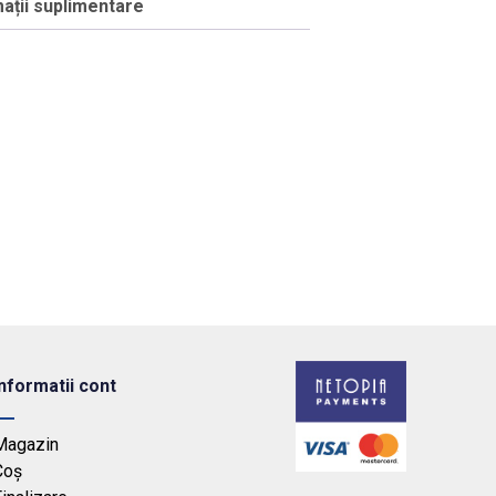
ații suplimentare
Informatii cont
Magazin
Coș