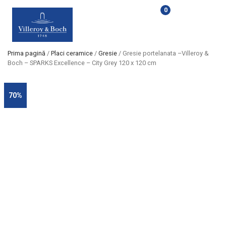
0
Prima pagină
/
Placi ceramice
/
Gresie
/ Gresie portelanata –Villeroy &
Boch – SPARKS Excellence – City Grey 120 x 120 cm
70%