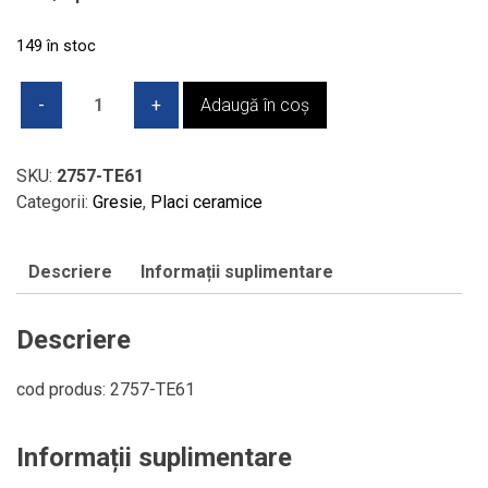
149 în stoc
Cantitate
Adaugă în coș
Gresie
portelanata
–
SKU:
2757-TE61
Villeroy
Categorii:
Gresie
,
Placi ceramice
&
Boch
Descriere
Informații suplimentare
-
SPARKS
Excellence
Descriere
-
City
cod produs: 2757-TE61
Grey
120
Informații suplimentare
x
120