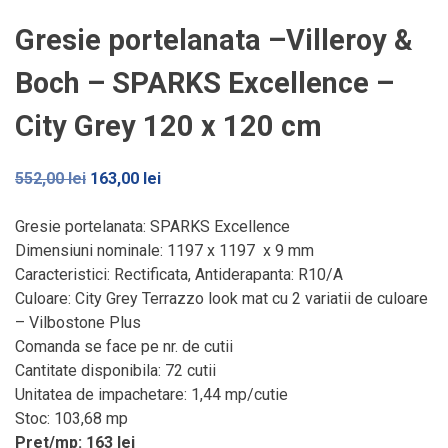
Gresie portelanata –Villeroy &
Boch – SPARKS Excellence –
City Grey 120 x 120 cm
Prețul
Prețul
552,00
lei
163,00
lei
inițial
curent
a
este:
Gresie portelanata: SPARKS Excellence
fost:
163,00 lei.
Dimensiuni nominale: 1197 x 1197 x 9 mm
552,00 lei.
Caracteristici: Rectificata, Antiderapanta: R10/A
Culoare: City Grey Terrazzo look mat cu 2 variatii de culoare
– Vilbostone Plus
Comanda se face pe nr. de cutii
Cantitate disponibila: 72 cutii
Unitatea de impachetare: 1,44 mp/cutie
Stoc: 103,68 mp
Pret/mp: 163 lei