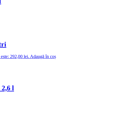
l
tri
 este: 292,00 lei.
Adaugă în coș
2,6 l