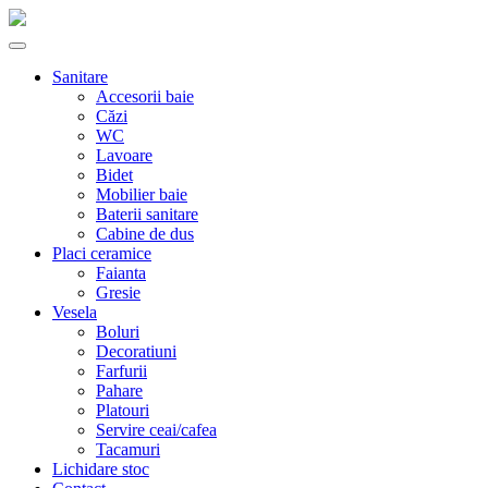
Sanitare
Accesorii baie
Căzi
WC
Lavoare
Bidet
Mobilier baie
Baterii sanitare
Cabine de dus
Placi ceramice
Faianta
Gresie
Vesela
Boluri
Decoratiuni
Farfurii
Pahare
Platouri
Servire ceai/cafea
Tacamuri
Lichidare stoc