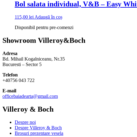
Bol salata individual, V&B – Easy Whit
115,00
lei
Adaugă în coș
Disponibil pentru pre-comenzi
Showroom Villeroy&Boch
Adresa
Bd. Mihail Kogalniceanu, Nr.35
Bucuresti – Sector 5
Telefon
+40756 043 722
E-mail
officebaiadearta@gmail.com
Villeroy & Boch
Despre noi
Despre Villeroy & Boch
Brosuri prezentare vesela