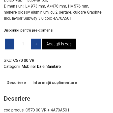
Dulap V&B – Subway 3.0,
fost:
8.082,77 lei.
Dimensiuni: L= 973 mm, A=478 mm, H= 576 mm,
11.366,98 lei.
manere glossy aluminium, cu 2 sertare, culoare Graphite
Incl. lavoar Subway 3.0 cod: 4A70A501
Disponibil pentru pre-comenzi
Cantitate
Adaugă în coș
Dulap
sub
lavoar
SKU:
C570 00 VR
V&B
Categorii:
Mobilier baie
,
Sanitare
-
Subway
Descriere
Informații suplimentare
3.0
Descriere
cod produs: C570 00 VR + 4A70A501