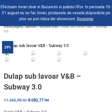
0
Efectuam livrari doar in Bucuresti si judetul Ilfov. In perioada 10-
31 august nu se fac livrari, produsele de vesela disponibile pe
stoc se pot ridica din showroom.
Respinge
Prima pagină
/
Sanitare
/
Mobilier baie
/ Dulap sub lavoar V&B – Subway
3.0
29%
Dulap sub lavoar V&B –
Subway 3.0
Prețul
Prețul
11.366,98
lei
8.082,77
lei
inițial
curent
a
este: