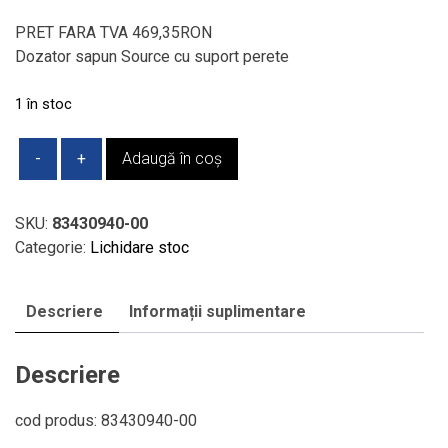
inițial
curent
a
este:
PRET FARA TVA 469,35RON
fost:
558,53 lei.
Dozator sapun Source cu suport perete
1.766,29 lei.
1 în stoc
Cantitate
Adaugă în coș
Dozator
sapun
Source
SKU:
83430940-00
cu
Categorie:
Lichidare stoc
suport
perete
Descriere
Informații suplimentare
Descriere
cod produs: 83430940-00