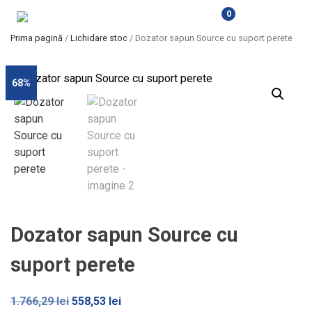
0
Prima pagină
/
Lichidare stoc
/ Dozator sapun Source cu suport perete
68%
Dozator sapun Source cu
suport perete
Prețul
Prețul
1.766,29
lei
558,53
lei