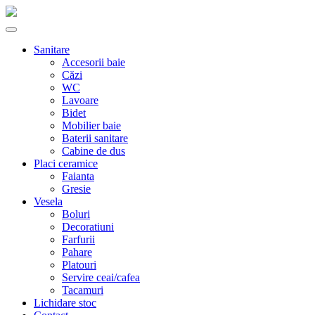
Sanitare
Accesorii baie
Căzi
WC
Lavoare
Bidet
Mobilier baie
Baterii sanitare
Cabine de dus
Placi ceramice
Faianta
Gresie
Vesela
Boluri
Decoratiuni
Farfurii
Pahare
Platouri
Servire ceai/cafea
Tacamuri
Lichidare stoc