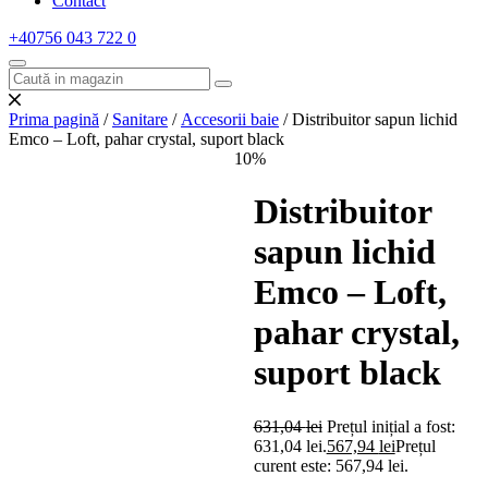
Contact
+40756 043 722
0
Prima pagină
/
Sanitare
/
Accesorii baie
/ Distribuitor sapun lichid
Emco – Loft, pahar crystal, suport black
10%
Distribuitor
sapun lichid
Emco – Loft,
pahar crystal,
suport black
631,04
lei
Prețul inițial a fost:
631,04 lei.
567,94
lei
Prețul
curent este: 567,94 lei.