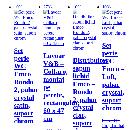
10%
27%
10%
10%
Set
Set
perie
Lavoar
perie
Distribuitor
WC
V&B –
WC
sapun
Emco –
Collaro,
Emco –
lichid
Loft,
montaj
Rondo
Emco –
pahar
pe
2, pahar
Rondo
crystal,
perete,
crystal
2, pahar
suport
rectangular,
satin,
crystal
chrom
60 x 47
suport
clar,
cm
chrom
801,63
lei
suport
Prețul inițial