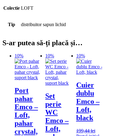
Colectie
LOFT
Tip
distribuitor sapun lichid
S-ar putea să-ți placă și…
10%
10%
10%
Cuier
Port
dublu
Set
pahar
Emco –
perie
Emco –
Loft,
WC
Loft,
black
Emco –
pahar
Loft,
crystal,
199,44
lei