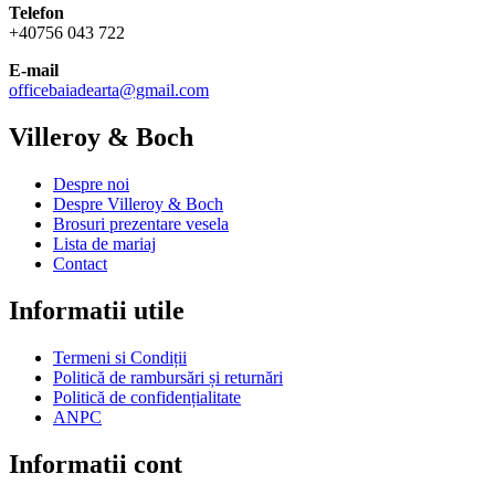
Telefon
+40756 043 722
E-mail
officebaiadearta@gmail.com
Villeroy & Boch
Despre noi
Despre Villeroy & Boch
Brosuri prezentare vesela
Lista de mariaj
Contact
Informatii utile
Termeni si Condiții
Politică de rambursări și returnări
Politică de confidențialitate
ANPC
Informatii cont