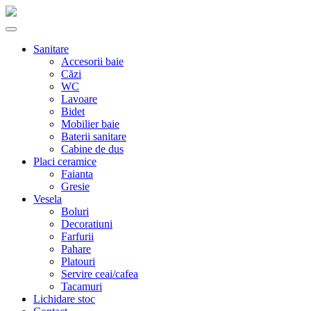
Sanitare
Accesorii baie
Căzi
WC
Lavoare
Bidet
Mobilier baie
Baterii sanitare
Cabine de dus
Placi ceramice
Faianta
Gresie
Vesela
Boluri
Decoratiuni
Farfurii
Pahare
Platouri
Servire ceai/cafea
Tacamuri
Lichidare stoc