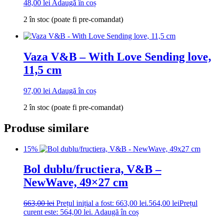
48,00
lei
Adaugă în coș
2 în stoc (poate fi pre-comandat)
Vaza V&B – With Love Sending love,
11,5 cm
97,00
lei
Adaugă în coș
2 în stoc (poate fi pre-comandat)
Produse similare
15%
Bol dublu/fructiera, V&B –
NewWave, 49×27 cm
663,00
lei
Prețul inițial a fost: 663,00 lei.
564,00
lei
Prețul
curent este: 564,00 lei.
Adaugă în coș