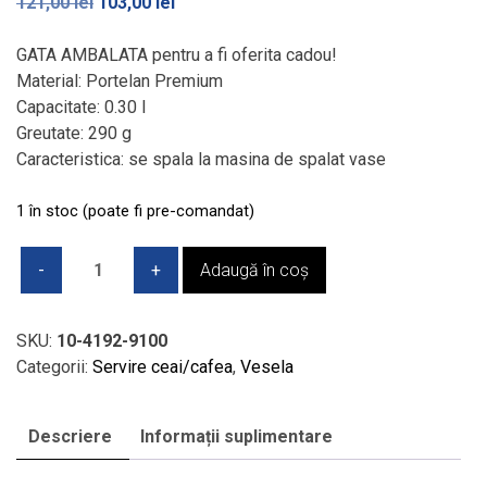
Prețul
Prețul
121,00
lei
103,00
lei
inițial
curent
a
este:
GATA AMBALATA pentru a fi oferita cadou!
fost:
103,00 lei.
Material: Portelan Premium
121,00 lei.
Capacitate: 0.30 l
Greutate: 290 g
Caracteristica: se spala la masina de spalat vase
1 în stoc (poate fi pre-comandat)
Cantitate
Adaugă în coș
Cana
cadou
-
SKU:
10-4192-9100
NewWave
Categorii:
Servire ceai/cafea
,
Vesela
Caffe
-
Descriere
Informații suplimentare
Fluturi
albastri,