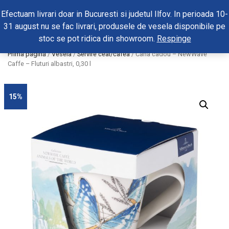
0
Efectuam livrari doar in Bucuresti si judetul Ilfov. In perioada 10-
31 august nu se fac livrari, produsele de vesela disponibile pe
stoc se pot ridica din showroom.
Respinge
Prima pagină
/
Vesela
/
Servire ceai/cafea
/ Cana cadou – NewWave
Caffe – Fluturi albastri, 0,30 l
15%