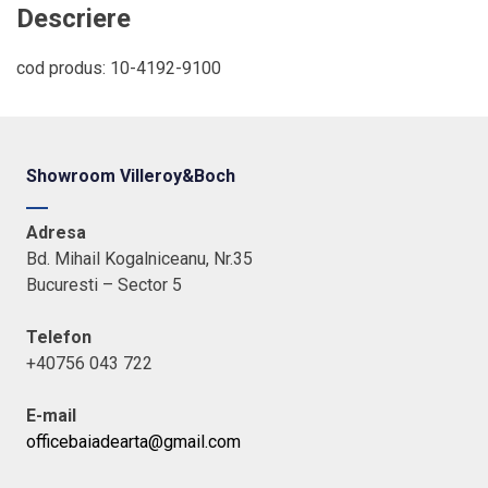
0,30
Descriere
l
cod produs: 10-4192-9100
Showroom Villeroy&Boch
Adresa
Bd. Mihail Kogalniceanu, Nr.35
Bucuresti – Sector 5
Telefon
+40756 043 722
E-mail
officebaiadearta@gmail.com