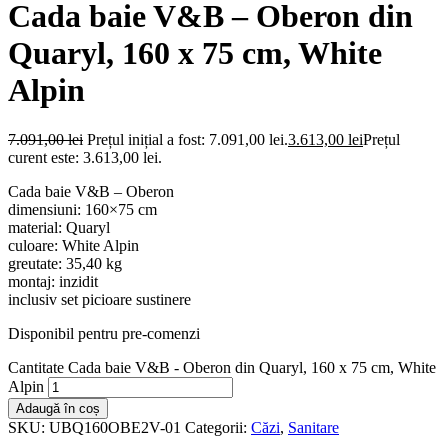
Cada baie V&B – Oberon din
Quaryl, 160 x 75 cm, White
Alpin
7.091,00
lei
Prețul inițial a fost: 7.091,00 lei.
3.613,00
lei
Prețul
curent este: 3.613,00 lei.
Cada baie V&B – Oberon
dimensiuni: 160×75 cm
material: Quaryl
culoare: White Alpin
greutate: 35,40 kg
montaj: inzidit
inclusiv set picioare sustinere
Disponibil pentru pre-comenzi
Cantitate Cada baie V&B - Oberon din Quaryl, 160 x 75 cm, White
Alpin
Adaugă în coș
SKU:
UBQ160OBE2V-01
Categorii:
Căzi
,
Sanitare