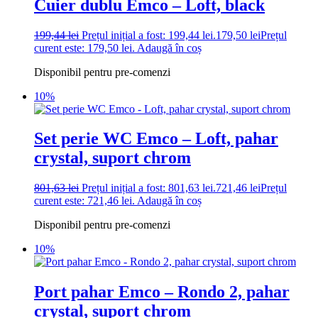
Cuier dublu Emco – Loft, black
199,44
lei
Prețul inițial a fost: 199,44 lei.
179,50
lei
Prețul
curent este: 179,50 lei.
Adaugă în coș
Disponibil pentru pre-comenzi
10%
Set perie WC Emco – Loft, pahar
crystal, suport chrom
801,63
lei
Prețul inițial a fost: 801,63 lei.
721,46
lei
Prețul
curent este: 721,46 lei.
Adaugă în coș
Disponibil pentru pre-comenzi
10%
Port pahar Emco – Rondo 2, pahar
crystal, suport chrom