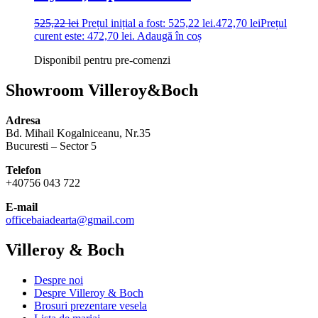
525,22
lei
Prețul inițial a fost: 525,22 lei.
472,70
lei
Prețul
curent este: 472,70 lei.
Adaugă în coș
Disponibil pentru pre-comenzi
Showroom Villeroy&Boch
Adresa
Bd. Mihail Kogalniceanu, Nr.35
Bucuresti – Sector 5
Telefon
+40756 043 722
E-mail
officebaiadearta@gmail.com
Villeroy & Boch
Despre noi
Despre Villeroy & Boch
Brosuri prezentare vesela