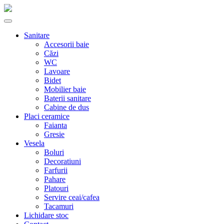
Sanitare
Accesorii baie
Căzi
WC
Lavoare
Bidet
Mobilier baie
Baterii sanitare
Cabine de dus
Placi ceramice
Faianta
Gresie
Vesela
Boluri
Decoratiuni
Farfurii
Pahare
Platouri
Servire ceai/cafea
Tacamuri
Lichidare stoc