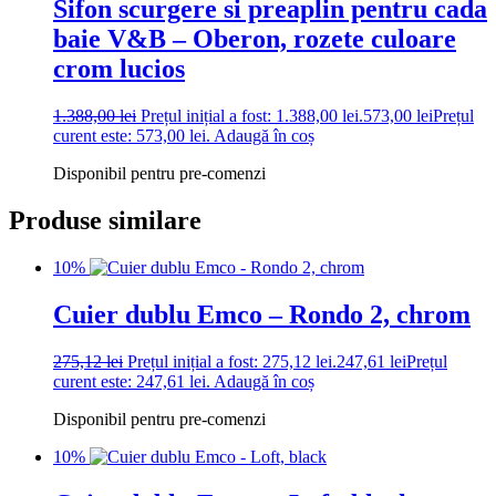
Sifon scurgere si preaplin pentru cada
baie V&B – Oberon, rozete culoare
crom lucios
1.388,00
lei
Prețul inițial a fost: 1.388,00 lei.
573,00
lei
Prețul
curent este: 573,00 lei.
Adaugă în coș
Disponibil pentru pre-comenzi
Produse similare
10%
Cuier dublu Emco – Rondo 2, chrom
275,12
lei
Prețul inițial a fost: 275,12 lei.
247,61
lei
Prețul
curent este: 247,61 lei.
Adaugă în coș
Disponibil pentru pre-comenzi
10%