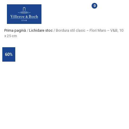
0
Prima pagină
/
Lichidare stoc
/ Bordura stil clasic – Flori Maro – V&B, 10
x 25 cm
60%