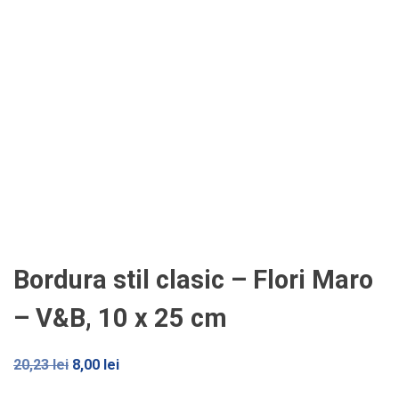
Bordura stil clasic – Flori Maro
– V&B, 10 x 25 cm
Prețul
Prețul
20,23
lei
8,00
lei
inițial
curent