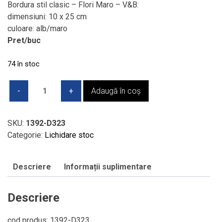
a
este:
Bordura stil clasic – Flori Maro – V&B:
fost:
8,00 lei.
dimensiuni: 10 x 25 cm
20,23 lei.
culoare: alb/maro
Pret/buc
74 în stoc
Cantitate
Adaugă în coș
Bordura
stil
clasic
SKU:
1392-D323
-
Categorie:
Lichidare stoc
Flori
Maro
Descriere
Informații suplimentare
-
V&B,
10
Descriere
x
25
cod produs: 1392-D323