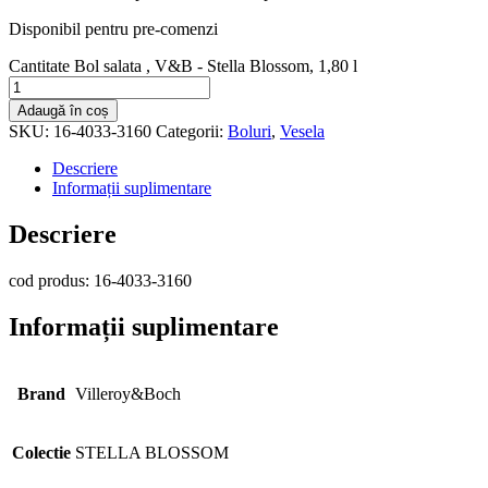
Disponibil pentru pre-comenzi
Cantitate Bol salata , V&B - Stella Blossom, 1,80 l
Adaugă în coș
SKU:
16-4033-3160
Categorii:
Boluri
,
Vesela
Descriere
Informații suplimentare
Descriere
cod produs: 16-4033-3160
Informații suplimentare
Brand
Villeroy&Boch
Colectie
STELLA BLOSSOM