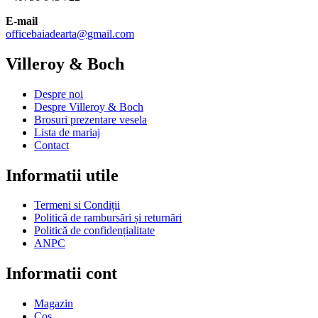
E-mail
officebaiadearta@gmail.com
Villeroy & Boch
Despre noi
Despre Villeroy & Boch
Brosuri prezentare vesela
Lista de mariaj
Contact
Informatii utile
Termeni si Condiții
Politică de rambursări și returnări
Politică de confidențialitate
ANPC
Informatii cont
Magazin
Coș