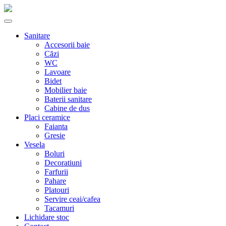
Sanitare
Accesorii baie
Căzi
WC
Lavoare
Bidet
Mobilier baie
Baterii sanitare
Cabine de dus
Placi ceramice
Faianta
Gresie
Vesela
Boluri
Decoratiuni
Farfurii
Pahare
Platouri
Servire ceai/cafea
Tacamuri
Lichidare stoc