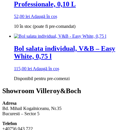
Professionale, 0,10 L
52,00
lei
Adaugă în coș
10 în stoc (poate fi pre-comandat)
Bol salata individual, V&B – Easy
White, 0,75 l
115,00
lei
Adaugă în coș
Disponibil pentru pre-comenzi
Showroom Villeroy&Boch
Adresa
Bd. Mihail Kogalniceanu, Nr.35
Bucuresti – Sector 5
Telefon
+40756 043 722