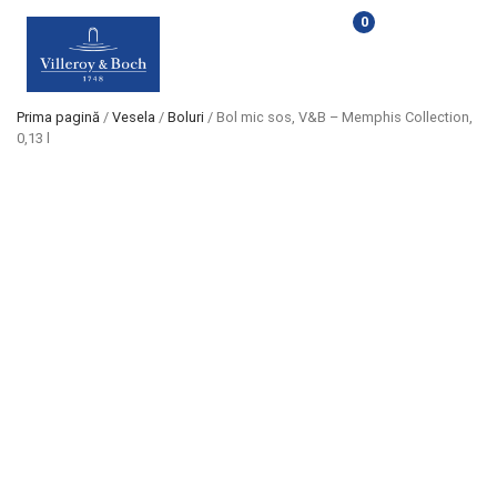
0
Prima pagină
/
Vesela
/
Boluri
/ Bol mic sos, V&B – Memphis Collection,
0,13 l