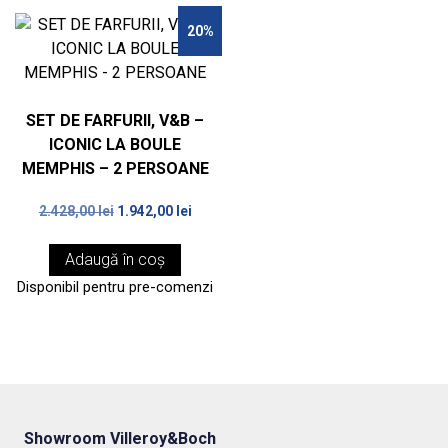
20%
SET DE FARFURII, V&B –
ICONIC LA BOULE
MEMPHIS – 2 PERSOANE
Prețul
Prețul
2.428,00
lei
1.942,00
lei
inițial
curent
a
este:
Adaugă în coș
fost:
1.942,00 lei.
Disponibil pentru pre-comenzi
2.428,00 lei.
Showroom Villeroy&Boch