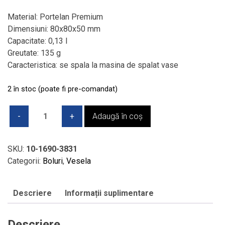
Material: Portelan Premium
Dimensiuni: 80x80x50 mm
Capacitate: 0,13 l
Greutate: 135 g
Caracteristica: se spala la masina de spalat vase
2 în stoc (poate fi pre-comandat)
Cantitate
Adaugă în coș
Bol
mic
sos,
SKU:
10-1690-3831
V&B
Categorii:
Boluri
,
Vesela
-
Memphis
Descriere
Informații suplimentare
Collection,
0,13
l
Descriere