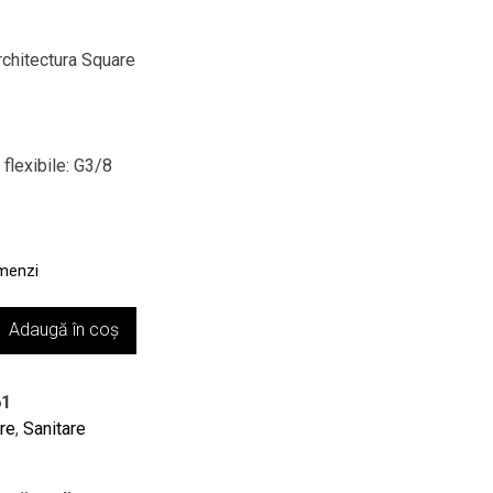
Prețul
curent
este:
rchitectura Square
691,00 lei.
ei.
flexibile: G3/8
r
omenzi
Adaugă în coș
61
are
,
Sanitare