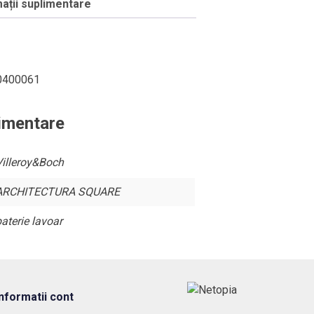
ații suplimentare
0400061
limentare
Villeroy&Boch
ARCHITECTURA SQUARE
aterie lavoar
Informatii cont