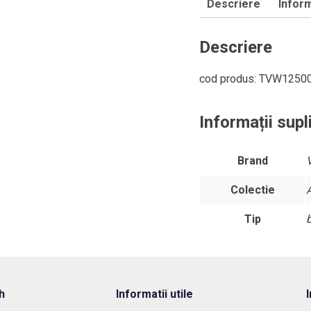
Descriere
Inform
fara
ventil,
culoare
Descriere
Chrome
cod produs: TVW1250
Informații sup
Brand
Colectie
Tip
b
h
Informatii utile