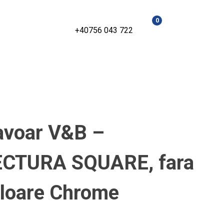
0
+40756 043 722
lavoar V&B –
CTURA SQUARE, fara
culoare Chrome