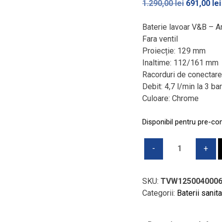
Prețul
1.290,00
lei
691,00
lei
inițial
a
Baterie lavoar V&B – A
fost:
Fara ventil
1.290,00 l
Proiecție: 129 mm
Inaltime: 112/161 mm
Racorduri de conectare 
Debit: 4,7 l/min la 3 ba
Culoare: Chrome
Disponibil pentru pre-c
Cantitate
Baterie
lavoar
V&B
SKU:
TVW125004000
-
Categorii:
Baterii sanit
ARCHITECTURA
SQUARE,