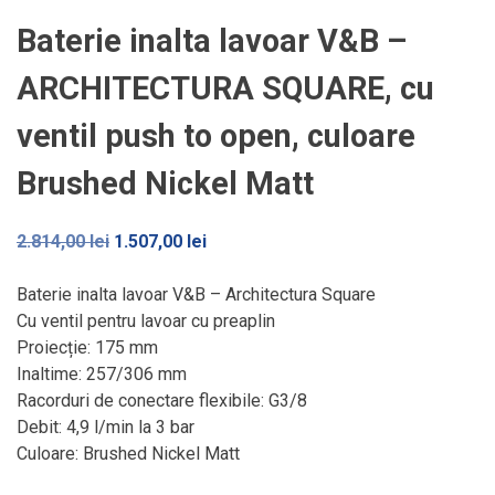
Baterie inalta lavoar V&B –
ARCHITECTURA SQUARE, cu
ventil push to open, culoare
Brushed Nickel Matt
Prețul
Prețul
2.814,00
lei
1.507,00
lei
inițial
curent
a
este:
Baterie inalta lavoar V&B – Architectura Square
fost:
1.507,00 lei.
Cu ventil pentru lavoar cu preaplin
2.814,00 lei.
Proiecție: 175 mm
Inaltime: 257/306 mm
Racorduri de conectare flexibile: G3/8
Debit: 4,9 l/min la 3 bar
Culoare: Brushed Nickel Matt