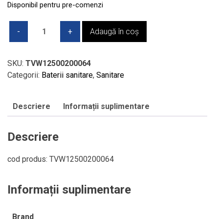
Disponibil pentru pre-comenzi
Cantitate
Adaugă în coș
Baterie
inalta
lavoar
SKU:
TVW12500200064
V&B
Categorii:
Baterii sanitare
,
Sanitare
-
ARCHITECTURA
Descriere
Informații suplimentare
SQUARE,
cu
ventil
Descriere
push
to
cod produs: TVW12500200064
open,
culoare
Informații suplimentare
Brushed
Nickel
Matt
Brand