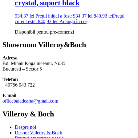
crystal, suport black
934,37
lei
Prețul inițial a fost: 934,37 lei.
840,93
lei
Prețul
curent este: 840,93 lei.
Adaugă în coș
Disponibil pentru pre-comenzi
Showroom Villeroy&Boch
Adresa
Bd. Mihail Kogalniceanu, Nr.35
Bucuresti – Sector 5
Telefon
+40756 043 722
E-mail
officebaiadearta@gmail.com
Villeroy & Boch
Despre noi
Despre Villeroy & Boch