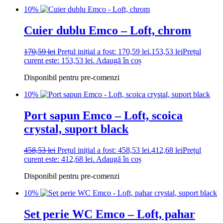
10%
Cuier dublu Emco – Loft, chrom
170,59
lei
Prețul inițial a fost: 170,59 lei.
153,53
lei
Prețul
curent este: 153,53 lei.
Adaugă în coș
Disponibil pentru pre-comenzi
10%
Port sapun Emco – Loft, scoica
crystal, suport black
458,53
lei
Prețul inițial a fost: 458,53 lei.
412,68
lei
Prețul
curent este: 412,68 lei.
Adaugă în coș
Disponibil pentru pre-comenzi
10%
Set perie WC Emco – Loft, pahar