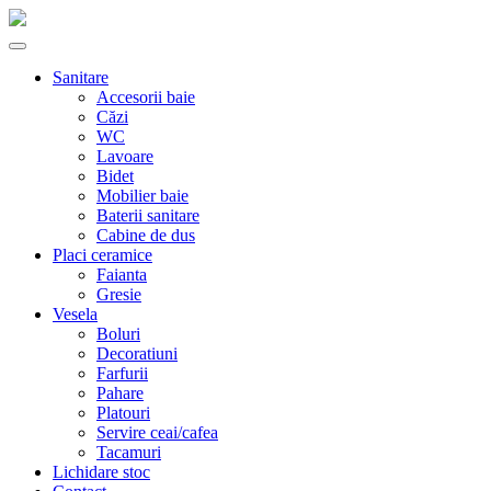
Sanitare
Accesorii baie
Căzi
WC
Lavoare
Bidet
Mobilier baie
Baterii sanitare
Cabine de dus
Placi ceramice
Faianta
Gresie
Vesela
Boluri
Decoratiuni
Farfurii
Pahare
Platouri
Servire ceai/cafea
Tacamuri
Lichidare stoc