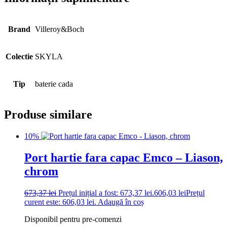
Brand
Villeroy&Boch
Colectie
SKYLA
Tip
baterie cada
Produse similare
10%
Port hartie fara capac Emco – Liason,
chrom
673,37
lei
Prețul inițial a fost: 673,37 lei.
606,03
lei
Prețul
curent este: 606,03 lei.
Adaugă în coș
Disponibil pentru pre-comenzi