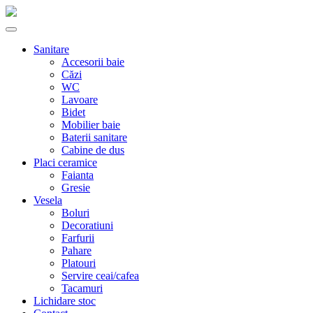
Sanitare
Accesorii baie
Căzi
WC
Lavoare
Bidet
Mobilier baie
Baterii sanitare
Cabine de dus
Placi ceramice
Faianta
Gresie
Vesela
Boluri
Decoratiuni
Farfurii
Pahare
Platouri
Servire ceai/cafea
Tacamuri
Lichidare stoc