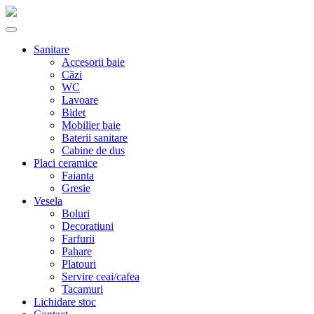
Sanitare
Accesorii baie
Căzi
WC
Lavoare
Bidet
Mobilier baie
Baterii sanitare
Cabine de dus
Placi ceramice
Faianta
Gresie
Vesela
Boluri
Decoratiuni
Farfurii
Pahare
Platouri
Servire ceai/cafea
Tacamuri
Lichidare stoc