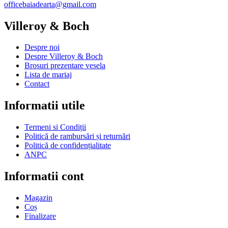
officebaiadearta@gmail.com
Villeroy & Boch
Despre noi
Despre Villeroy & Boch
Brosuri prezentare vesela
Lista de mariaj
Contact
Informatii utile
Termeni si Condiții
Politică de rambursări și returnări
Politică de confidențialitate
ANPC
Informatii cont
Magazin
Coș
Finalizare